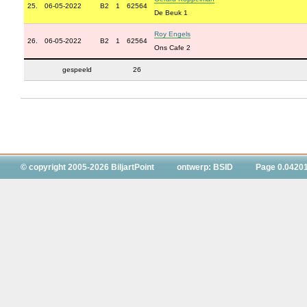
25.
06-05-2022
B2
1
62564
De Beuk 1
Roy Engels
26.
06-05-2022
B2
1
62564
Ons Cafe 2
gespeeld
26
© copyright 2005-2026 BiljartPoint
ontwerp: BSID
Page 0.0420