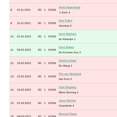
Henk Hogenkamp
8.
03-11-2021
B2
1
62564
`n Esch 4
Gert Pullen
9.
10-11-2021
B2
1
62564
Veenlust 3
Henk Webbink
10.
01-02-2022
B2
1
62564
de Klaampe 1
Hans Bakker
11.
09-02-2022
B2
1
62564
De Kromme Keu 2
Gezinus Zwols
12.
16-02-2022
B2
1
62564
De Waog 1
Piet van Nederpelt
13.
23-02-2022
B2
1
62564
Het Punt 3
Chris Regeling
14.
24-02-2022
B2
1
62564
Mans Genoeg 4
Joyce Klunder
15.
01-03-2022
B2
1
62564
Carambole 4
Bernard Pieper
16.
09-03-2022
B2
1
62564