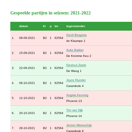
Gespeelde partijen in seizoen: 2021-2022
datum
kl
p
tnr
tegenstander
Gerrit Bergsma
1.
08-09-2021
B2
1
62564
de Klaampe 1
Auke Bakker
2.
15-09-2021
B2
1
62564
De Kromme Keu 2
Gezinus Zwols
3.
22-09-2021
B2
1
62564
De Waog 1
Joyce Klunder
4.
06-10-2021
B2
1
62564
Carambole 4
Angela Keuning
5.
12-10-2021
B2
1
62564
Phoenix 13
Ton van Dijk
6.
20-10-2021
B2
1
62564
Phoenix 14
Jeroen Maneschijn
7.
28-10-2021
B2
1
62564
Carambole 6