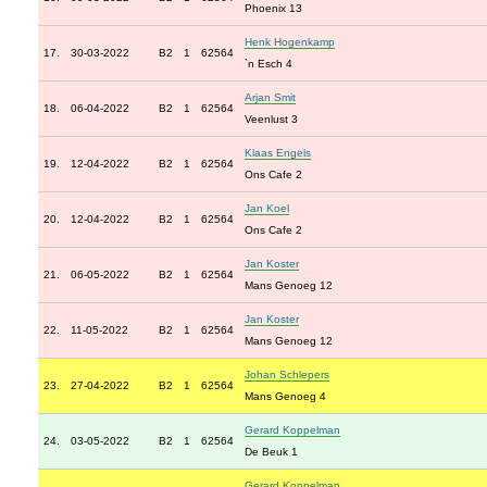
Phoenix 13
Henk Hogenkamp
17.
30-03-2022
B2
1
62564
`n Esch 4
Arjan Smit
18.
06-04-2022
B2
1
62564
Veenlust 3
Klaas Engels
19.
12-04-2022
B2
1
62564
Ons Cafe 2
Jan Koel
20.
12-04-2022
B2
1
62564
Ons Cafe 2
Jan Koster
21.
06-05-2022
B2
1
62564
Mans Genoeg 12
Jan Koster
22.
11-05-2022
B2
1
62564
Mans Genoeg 12
Johan Schlepers
23.
27-04-2022
B2
1
62564
Mans Genoeg 4
Gerard Koppelman
24.
03-05-2022
B2
1
62564
De Beuk 1
Gerard Koppelman