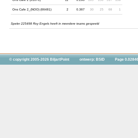
Ons Cafe 2_(NOO) (66481)
2
0.367
30
25
68
1
Speler 225498 Roy Engels heeft in meerdere teams gespeeld
© copyright 2005-2026 BiljartPoint
ontwerp: BSID
Page 0.0284