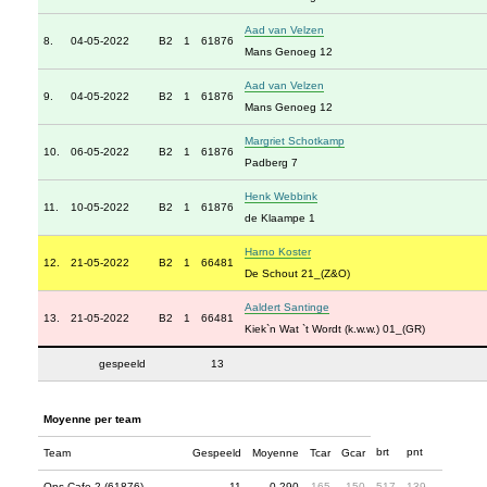
Aad van Velzen
8.
04-05-2022
B2
1
61876
Mans Genoeg 12
Aad van Velzen
9.
04-05-2022
B2
1
61876
Mans Genoeg 12
Margriet Schotkamp
10.
06-05-2022
B2
1
61876
Padberg 7
Henk Webbink
11.
10-05-2022
B2
1
61876
de Klaampe 1
Harno Koster
12.
21-05-2022
B2
1
66481
De Schout 21_(Z&O)
Aaldert Santinge
13.
21-05-2022
B2
1
66481
Kiek`n Wat `t Wordt (k.w.w.) 01_(GR)
gespeeld
13
Moyenne per team
brt
pnt
Team
Gespeeld
Moyenne
Tcar
Gcar
Ons Cafe 2 (61876)
11
0.290
165
150
517
139