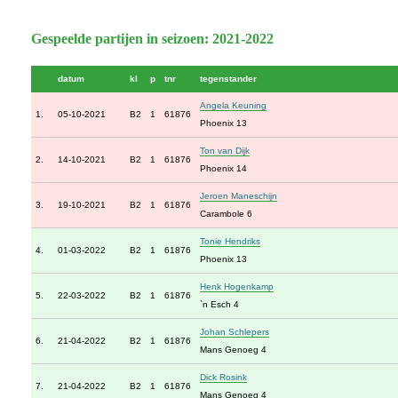
Gespeelde partijen in seizoen: 2021-2022
datum
kl
p
tnr
tegenstander
Angela Keuning
1.
05-10-2021
B2
1
61876
Phoenix 13
Ton van Dijk
2.
14-10-2021
B2
1
61876
Phoenix 14
Jeroen Maneschijn
3.
19-10-2021
B2
1
61876
Carambole 6
Tonie Hendriks
4.
01-03-2022
B2
1
61876
Phoenix 13
Henk Hogenkamp
5.
22-03-2022
B2
1
61876
`n Esch 4
Johan Schlepers
6.
21-04-2022
B2
1
61876
Mans Genoeg 4
Dick Rosink
7.
21-04-2022
B2
1
61876
Mans Genoeg 4