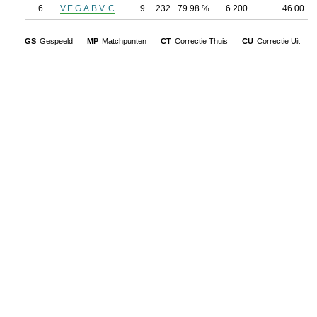
6
V.E.G.A.B.V. C
9
232
79.98 %
6.200
46.00
GS
Gespeeld
MP
Matchpunten
CT
Correctie Thuis
CU
Correctie Uit