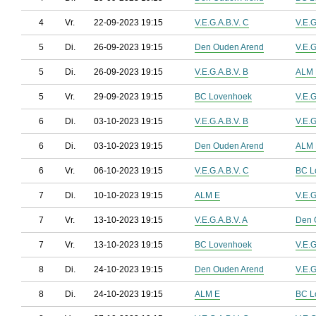
4
Vr.
22-09-2023 19:15
V.E.G.A.B.V. C
V.E.G
5
Di.
26-09-2023 19:15
Den Ouden Arend
V.E.G
5
Di.
26-09-2023 19:15
V.E.G.A.B.V. B
ALM 
5
Vr.
29-09-2023 19:15
BC Lovenhoek
V.E.G
6
Di.
03-10-2023 19:15
V.E.G.A.B.V. B
V.E.G
6
Di.
03-10-2023 19:15
Den Ouden Arend
ALM 
6
Vr.
06-10-2023 19:15
V.E.G.A.B.V. C
BC L
7
Di.
10-10-2023 19:15
ALM E
V.E.G
7
Vr.
13-10-2023 19:15
V.E.G.A.B.V. A
Den 
7
Vr.
13-10-2023 19:15
BC Lovenhoek
V.E.G
8
Di.
24-10-2023 19:15
Den Ouden Arend
V.E.G
8
Di.
24-10-2023 19:15
ALM E
BC L