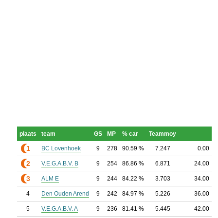
plaats
team
GS
MP
% car
Teammoy
1
BC Lovenhoek
9
278
90.59 %
7.247
0.00
2
V.E.G.A.B.V. B
9
254
86.86 %
6.871
24.00
3
ALM E
9
244
84.22 %
3.703
34.00
4
Den Ouden Arend
9
242
84.97 %
5.226
36.00
5
V.E.G.A.B.V. A
9
236
81.41 %
5.445
42.00