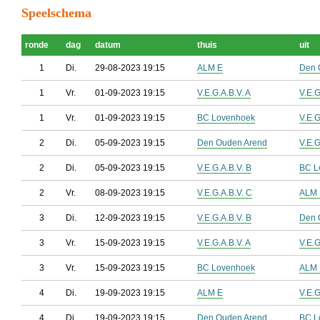
Speelschema
ronde
dag
datum
thuis
uit
1
Di.
29-08-2023 19:15
ALM E
Den 
1
Vr.
01-09-2023 19:15
V.E.G.A.B.V. A
V.E.G
1
Vr.
01-09-2023 19:15
BC Lovenhoek
V.E.G
2
Di.
05-09-2023 19:15
Den Ouden Arend
V.E.G
2
Di.
05-09-2023 19:15
V.E.G.A.B.V. B
BC L
2
Vr.
08-09-2023 19:15
V.E.G.A.B.V. C
ALM 
3
Di.
12-09-2023 19:15
V.E.G.A.B.V. B
Den 
3
Vr.
15-09-2023 19:15
V.E.G.A.B.V. A
V.E.G
3
Vr.
15-09-2023 19:15
BC Lovenhoek
ALM 
4
Di.
19-09-2023 19:15
ALM E
V.E.G
4
Di.
19-09-2023 19:15
Den Ouden Arend
BC L