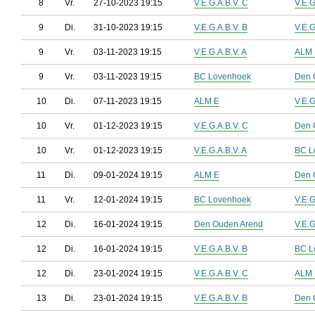
8
Vr.
27-10-2023 19:15
V.E.G.A.B.V. C
V.E.G
9
Di.
31-10-2023 19:15
V.E.G.A.B.V. B
V.E.G
9
Vr.
03-11-2023 19:15
V.E.G.A.B.V. A
ALM 
9
Vr.
03-11-2023 19:15
BC Lovenhoek
Den 
10
Di.
07-11-2023 19:15
ALM E
V.E.G
10
Vr.
01-12-2023 19:15
V.E.G.A.B.V. C
Den 
10
Vr.
01-12-2023 19:15
V.E.G.A.B.V. A
BC L
11
Di.
09-01-2024 19:15
ALM E
Den 
11
Vr.
12-01-2024 19:15
BC Lovenhoek
V.E.G
12
Di.
16-01-2024 19:15
Den Ouden Arend
V.E.G
12
Di.
16-01-2024 19:15
V.E.G.A.B.V. B
BC L
12
Di.
23-01-2024 19:15
V.E.G.A.B.V. C
ALM 
13
Di.
23-01-2024 19:15
V.E.G.A.B.V. B
Den 