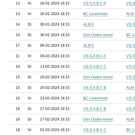
13
Vr.
26-01-2024 19:15
V.E.G.A.B.V. A
V.E.G
13
Vr.
26-01-2024 19:15
BC Lovenhoek
ALM 
14
Di.
30-01-2024 19:15
ALM E
V.E.G
14
Di.
30-01-2024 19:15
Den Ouden Arend
BC L
17
Di.
06-02-2024 19:15
ALM E
V.E.G
11
Vr.
09-02-2024 19:15
V.E.G.A.B.V. A
V.E.G
14
Di.
13-02-2024 19:15
V.E.G.A.B.V. C
V.E.G
15
Di.
20-02-2024 19:15
Den Ouden Arend
V.E.G
15
Di.
20-02-2024 19:15
V.E.G.A.B.V. B
ALM 
15
Vr.
23-02-2024 19:15
BC Lovenhoek
V.E.G
16
Di.
27-02-2024 19:15
V.E.G.A.B.V. B
V.E.G
16
Di.
27-02-2024 19:15
Den Ouden Arend
ALM 
16
Vr.
01-03-2024 19:15
V.E.G.A.B.V. C
BC L