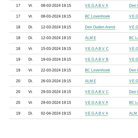
17
Vr.
08-03-2024 19:15
V.E.G.A.B.V. A
Den 
17
Vr.
08-03-2024 19:15
BC Lovenhoek
V.E.G
18
Di.
12-03-2024 19:15
Den Ouden Arend
V.E.G
18
Di.
12-03-2024 19:15
ALM E
BC L
18
Vr.
15-03-2024 19:15
V.E.G.A.B.V. C
V.E.G
19
Di.
19-03-2024 19:15
V.E.G.A.B.V. B
V.E.G
19
Vr.
22-03-2024 19:15
BC Lovenhoek
Den 
20
Di.
26-03-2024 19:15
ALM E
V.E.G
20
Vr.
29-03-2024 19:15
V.E.G.A.B.V. C
Den 
20
Vr.
29-03-2024 19:15
V.E.G.A.B.V. A
BC L
19
Di.
02-04-2024 19:15
V.E.G.A.B.V. A
ALM 