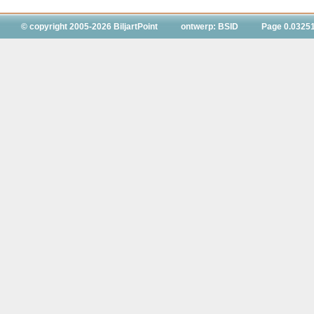
© copyright 2005-2026 BiljartPoint
ontwerp: BSID
Page 0.0325